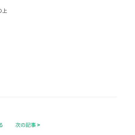
の上
る
次の記事
>